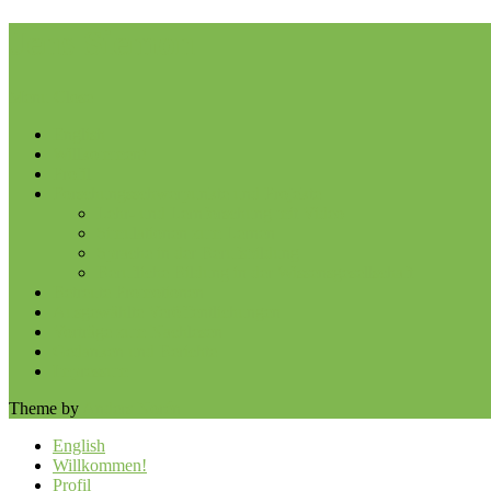
Jens Siemon
Menu
Close
English
Willkommen!
Profil
Forschungsschwerpunkte und Projekte
Lehr- und Lernforschung mit Video
Simulationen zum Lernen
Sprache in der Berufsbildung
Berufliche Bildung in der Wissensgesellschaft
Betreute Promotionen
Ausgewählte Veröffentlichungen
Vorträge zum Nachlesen
Gedanken und Berichte
Impressum
Theme by
Anders Norén
English
Willkommen!
Profil