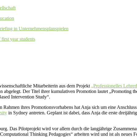
llschaft
ducation
riefing in Unternehmensplanspielen
first year students
issenschaftliche Mitarbeiterin aus dem Projekt
„Professionelles Lehre
on abgelegt. Der Titel ihrer kumulativen Promotion lautet „Promoting t
ased Intervention Study“.
 im Rahmen ihres Promotionsvorhabens hat Anja sich um eine Anschlus
sity
in Sydney antreten. Geplant ist dabei, dass Anja die erste dreijäh
amburg. Das Pilotprojekt wird vor allem durch die langjährige Zusammen
Computational Thinking Pedagogies“ arbeiten wird und ist als neues Fo