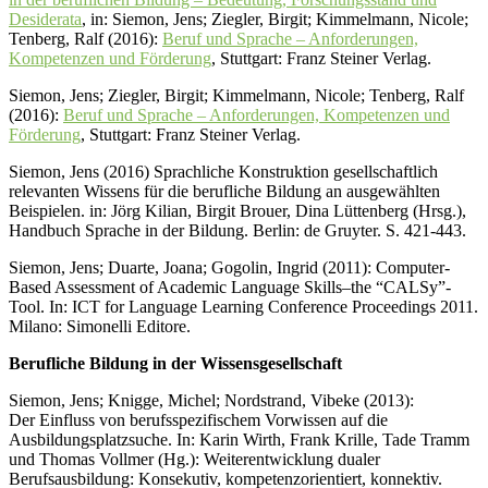
Desiderata
, in: Siemon, Jens; Ziegler, Birgit; Kimmelmann, Nicole;
Tenberg, Ralf (2016):
Beruf und Sprache – Anforderungen,
Kompetenzen und Förderung
, Stuttgart: Franz Steiner Verlag.
Siemon, Jens; Ziegler, Birgit; Kimmelmann, Nicole; Tenberg, Ralf
(2016):
Beruf und Sprache – Anforderungen, Kompetenzen und
Förderung
, Stuttgart: Franz Steiner Verlag.
Siemon, Jens (2016) Sprachliche Konstruktion gesellschaftlich
relevanten Wissens für die berufliche Bildung an ausgewählten
Beispielen. in: Jörg Kilian, Birgit Brouer, Dina Lüttenberg (Hrsg.),
Handbuch Sprache in der Bildung. Berlin: de Gruyter. S. 421-443.
Siemon, Jens; Duarte, Joana; Gogolin, Ingrid (2011): Computer-
Based Assessment of Academic Language Skills–the “CALSy”-
Tool. In: ICT for Language Learning Conference Proceedings 2011.
Milano: Simonelli Editore.
Berufliche Bildung in der Wissensgesellschaft
Siemon, Jens; Knigge, Michel; Nordstrand, Vibeke (2013):
Der Einfluss von berufsspezifischem Vorwissen auf die
Ausbildungsplatzsuche. In: Karin Wirth, Frank Krille, Tade Tramm
und Thomas Vollmer (Hg.): Weiterentwicklung dualer
Berufsausbildung: Konsekutiv, kompetenzorientiert, konnektiv.