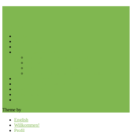
Jens Siemon
Menu
Close
English
Willkommen!
Profil
Forschungsschwerpunkte und Projekte
Lehr- und Lernforschung mit Video
Simulationen zum Lernen
Sprache in der Berufsbildung
Berufliche Bildung in der Wissensgesellschaft
Betreute Promotionen
Ausgewählte Veröffentlichungen
Vorträge zum Nachlesen
Gedanken und Berichte
Impressum
Theme by
Anders Norén
English
Willkommen!
Profil