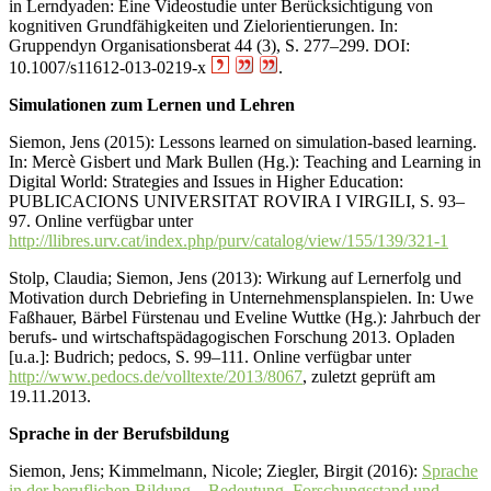
in Lerndyaden: Eine Videostudie unter Berücksichtigung von
kognitiven Grundfähigkeiten und Zielorientierungen. In:
Gruppendyn Organisationsberat 44 (3), S. 277–299. DOI:
10.1007/s11612-013-0219-x
.
Simulationen zum Lernen und Lehren
Siemon, Jens (2015): Lessons learned on simulation-based learning.
In: Mercè Gisbert und Mark Bullen (Hg.): Teaching and Learning in
Digital World: Strategies and Issues in Higher Education:
PUBLICACIONS UNIVERSITAT ROVIRA I VIRGILI, S. 93–
97. Online verfügbar unter
http://llibres.urv.cat/index.php/purv/catalog/view/155/139/321-1
Stolp, Claudia; Siemon, Jens (2013): Wirkung auf Lernerfolg und
Motivation durch Debriefing in Unternehmensplanspielen. In: Uwe
Faßhauer, Bärbel Fürstenau und Eveline Wuttke (Hg.): Jahrbuch der
berufs- und wirtschaftspädagogischen Forschung 2013. Opladen
[u.a.]: Budrich; pedocs, S. 99–111. Online verfügbar unter
http://www.pedocs.de/volltexte/2013/8067
, zuletzt geprüft am
19.11.2013.
Sprache in der Berufsbildung
Siemon, Jens; Kimmelmann, Nicole; Ziegler, Birgit (2016):
Sprache
in der beruflichen Bildung – Bedeutung, Forschungsstand und