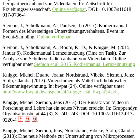
Lernpartnern anhand von Videodaten. In: Zeitschrift für
Erziehungswissenschaft.
Online verfügbar
. DOI: 10.1007/s11618-
017-0736-4
Siemon, J., Scholkmann, A., Paulsen, T. (2017). Kodiermanual –
Formen des lehrerseitigen Unterstützungsverhaltens. Event im
Event-Sampling.
Online verfügbar
Siemon, J., Scholkmann, A., Boom, K.-D., & Knigge, M. (2015,
Januar 6). Kodiermanual Lernzeitnutzung (Time on Task). Zur
Analyse von Schülerverhalten anhand von Videodaten. Online
verfügbar unter
Siemon et al. 2015_Kodiermanual Lernzeitnutzung
Knigge, Michel; Duarte, Joana; Nordstrand, Vibeke; Siemon, Jens;
Stolp, Claudia (2013): Videostudien als Mittel fachdidaktischer
Erkenntnisgewinnung. In: bwpat (24). Online verfügbar unter
http://www.bwpat.de/ausgabe24/knigge_etal_bwpat24.pdf
.
Knigge, Michel; Siemon, Jens (2013): Der Einsatz von Video in
Forschung und Lehre hat ein neues Niveau erreicht. In: Gruppendyn
Organisationsberat 44 (3), S. 241–243. DOI: 10.1007/s11612-013-
0220-4
.
Knigge, Michel; Siemon, Jens; Nordstrand, Vibeke; Stolp, Claudia
(2013): Eine neue Methode zur Untersuchung von Mikroprozessen